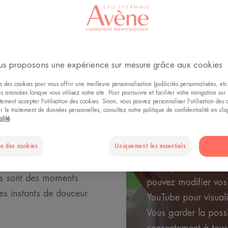
YouTube conditionne 
s proposons une expérience sur mesure grâce aux cookies
dépôt de cookies af
s des cookies pour vous offrir une meilleure personnalisation (publicités personnalisées, etc.
publicités ciblées en
és avancées lorsque vous utilisez notre site. Pour poursuivre et faciliter votre navigation sur 
ement accepter l'utilisation des cookies. Sinon, vous pouvez personnaliser l'utilisation des
Pour plus d'informati
ur le traitement de données personnelles, consultez notre politique de confidentialité en cl
alité
de YouTube.
Vous avez refusé se
TRE BÉBÉ
s des cookies
Uniquement les essentiels
visionner la vidéo.
ins, et en particulier les
En cliquant sur « Pa
es sont des moments
pouvez modifier vos 
les instants de douceur.
YouTube pour visuali
Vous garder la possib