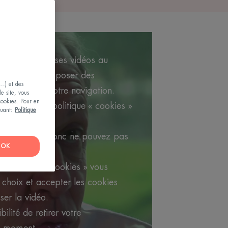
la lecture de ses vidéos au
in de vous proposer des
..) et des
 fonction de votre navigation.
le site, vous
 cookies. Pour en
on, visiter la politique « cookies »
iquant:
Politique
s cookies et donc ne pouvez pas
OK
ramètres des cookies » vous
choix et accepter les cookies
ser la vidéo.
ilité de retirer votre