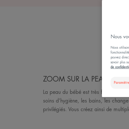
Nous vou
Nous utilison
fonctionnalit
pouvez direct
savoir plus s
de confidenti
ZOOM SUR LA PEAU DE VO
Paramètre
La peau du bébé est très fragile. Les so
soins d’hygiène, les bains, les chang
privilégiés. Vous créez ainsi de multip