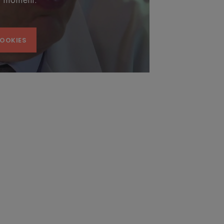
s moment.
COOKIES