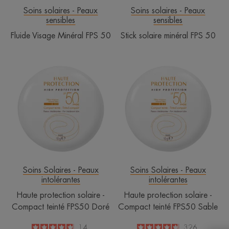
Soins solaires - Peaux
Soins solaires - Peaux
sensibles
sensibles
Fluide Visage Minéral FPS 50
Stick solaire minéral FPS 50
Haute
Haute
protection
protection
solaire
solaire
-
-
Compact
Compact
teinté
teinté
FPS50
FPS50
Doré
Sable
Soins Solaires - Peaux
Soins Solaires - Peaux
intolérantes
intolérantes
Haute protection solaire -
Haute protection solaire -
Compact teinté FPS50 Doré
Compact teinté FPS50 Sable
4.8
/
5
14
4.7
/
5
326