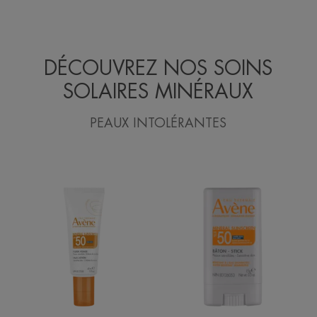
DÉCOUVREZ NOS SOINS
SOLAIRES MINÉRAUX
PEAUX INTOLÉRANTES
Fluide
Stick
Visage
solaire
Minéral
minéral
FPS
FPS
50
50