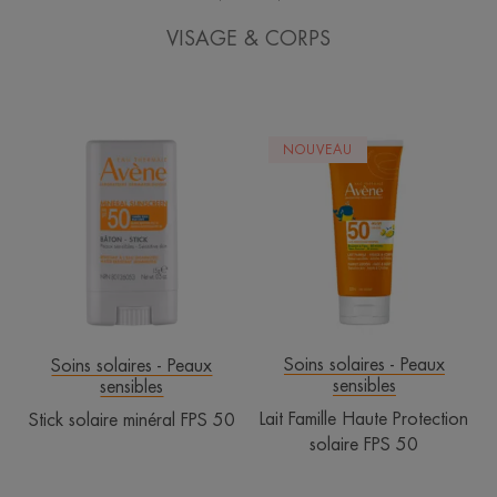
VISAGE & CORPS
Stick
Lait
NOUVEAU
solaire
Famille
minéral
Haute
FPS
Protection
50
solaire
FPS
50
Soins solaires - Peaux
Soins solaires - Peaux
sensibles
sensibles
Lait Famille Haute Protection
Stick solaire minéral FPS 50
solaire FPS 50