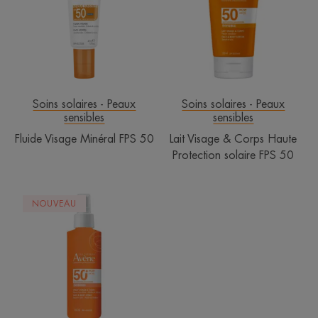
FPS
Corps
50
Haute
Protection
solaire
FPS
50
Soins solaires - Peaux
Soins solaires - Peaux
sensibles
sensibles
Fluide Visage Minéral FPS 50
Lait Visage & Corps Haute
Protection solaire FPS 50
Spray
NOUVEAU
Solaire
Visage
&
Corps
Haute
Protection
FPS