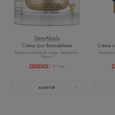
DermAbsolu
Crème Jour Remodelante
Crème nu
Redessine l'ovale du visage - Redensifie -
Redessine 
Nourrit
4.3
/
5
83
avis
-
ACHETER
Aqua