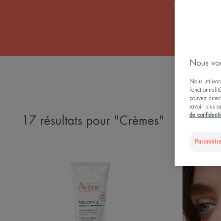
Nous vou
Actions 
Nous utilison
fonctionnalit
pouvez direct
savoir plus s
de confidenti
17 résultats pour "Crèmes"
Paramètre
Hydra-
10
Crème
hydratante