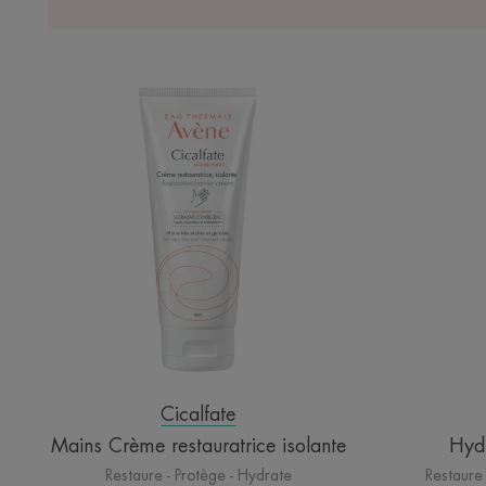
Mains
Crème
restauratrice
isolante
Cicalfate
Mains Crème restauratrice isolante
Hyd
Restaure - Protège - Hydrate
Restaure 