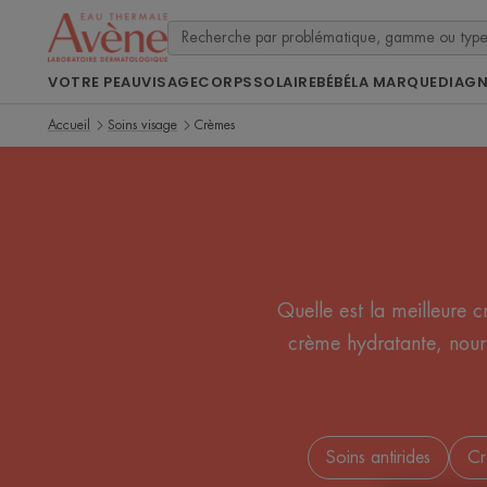
VOTRE PEAU
VISAGE
CORPS
SOLAIRE
BÉBÉ
LA MARQUE
DIAG
Accueil
Soins visage
Crèmes
Quelle est la meilleure 
crème hydratante, nour
Soins antirides
Cr