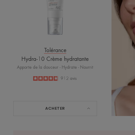
Tolérance
Hydra-10 Crème hydratante
Apporte de la douceur - Hydrate - Nourrit
4.8
/
5
912
avis
-
ACHETER