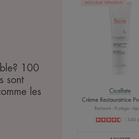
MEILLEUR VENDEUR
Restaur
Protectr
ible? 100
s sont
comme les
Cicalfate
Crème Restauratrice Pro
Restaure - Protège - Ap
4.6
/
5
1 540
a
-