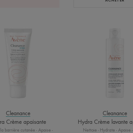
ACHETER
Hydra
Hydra
Crème
Crème
apaisante
lavante
apaisan
Cleanance
Cleanance
ra Crème apaisante
Hydra Crème lavante a
la barrière cutanée - Apaise -
Nettoie - Hydrate - Apaise -