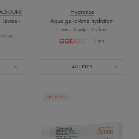
OCEDURE
Hydrance
 Lèvres -
Aqua gel-crème hydratant
Illumine - Repulpe - Hydrate
 ridules
2.7
/
5
112
avis
-
s
ACHETER
COMEDOMED
NOUVEAU
PEELING
ur
Crème
intensive
-
Acné
tenace