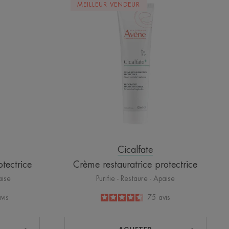
MEILLEUR VENDEUR
atrice
restauratrice
ice
protectrice
Cicalfate
tectrice
Crème restauratrice protectrice
aise
Purifie - Restaure - Apaise
vis
4.5
/
5
75
avis
-