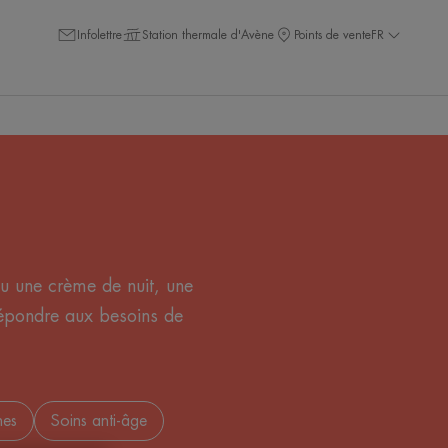
Infolettre
Station thermale d'Avène
Points de vente
FR
ou une crème de nuit, une
répondre aux besoins de
hes
Soins anti-âge