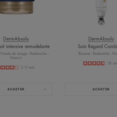
DermAbsolu
DermAbsolu
it intensive remodelante
Soin Regard Comb
l'ovale du visage - Redensifie -
Illumine - Redensifie - No
Nourrit
4.8
/
5
38
av
4.1
/
5
210
avis
-
-
ACHETER
ACHETER