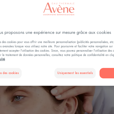
Soins antioxydants
+ 8
s proposons une expérience sur mesure grâce aux cookies
visage
Texture
Types de peau pour le Visage
Utilisab
s des cookies pour vous offrir une meilleure personnalisation (publicités personnalisées, etc.
és avancées lorsque vous utilisez notre site. Pour poursuivre et faciliter votre navigation sur 
ement accepter l'utilisation des cookies. Sinon, vous pouvez personnaliser l'utilisation des
ur le traitement de données personnelles, consultez notre politique de confidentialité en cl
alité
s des cookies
Uniquement les essentiels