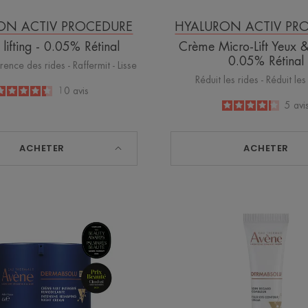
ON ACTIV PROCEDURE
HYALURON ACTIV PR
lifting - 0.05% Rétinal
Crème Micro-Lift Yeux &
0.05% Rétinal
rence des rides - Raffermit - Lisse
Réduit les rides - Réduit les
4.4
/
5
10
avis
-
4.2
/
5
5
avi
-
ACHETER
ACHETER
Crème
Soin
nuit
Regard
intensive
Comble
remodelante