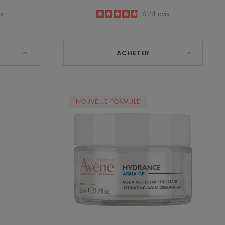
is
4.8
/
5
624
avis
-
ACHETER
Aqua
NOUVELLE FORMULE
gel-
crème
hydratant