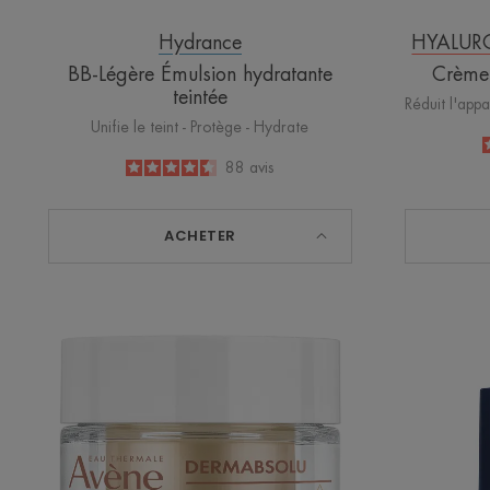
Hydrance
HYALUR
BB-Légère Émulsion hydratante
Crème 
teintée
Réduit l'appa
Unifie le teint - Protège - Hydrate
4.5
/
5
88
avis
-
ACHETER
Crème
Jour
Remodelante