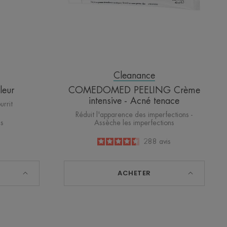
Cleanance
leur
COMEDOMED PEELING Crème
intensive - Acné tenace
urrit
Réduit l'apparence des imperfections -
Assèche les imperfections
is
4.5
/
5
288
avis
-
ACHETER