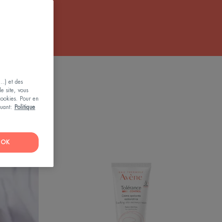
le par
..) et des
le site, vous
 cookies. Pour en
iquant:
Politique
OK
Control
Crème
apaisante
restauratrice