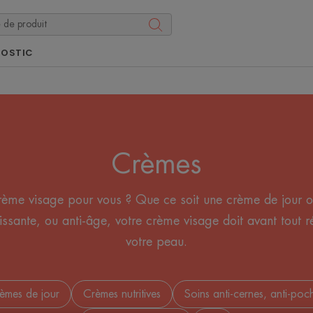
NOSTIC
Crèmes
crème visage pour vous ? Que ce soit une crème de jour 
issante, ou anti-âge, votre crème visage doit avant tout 
votre peau.
èmes de jour
Crèmes nutritives
Soins anti-cernes, anti-poc