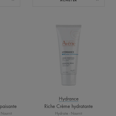
ACHETER
Riche
Crème
hydratante
te
Hydrance
paisante
Riche Crème hydratante
 Nourrit
Hydrate - Nourrit