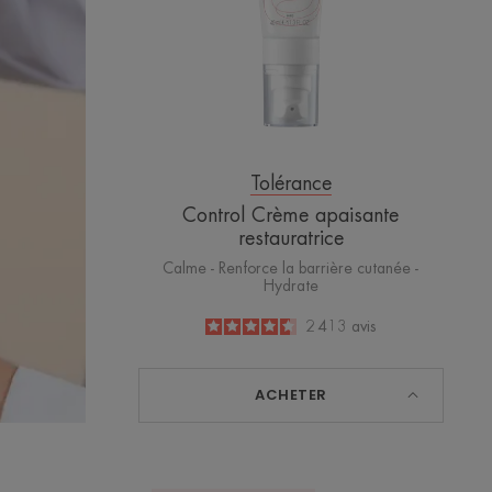
Tolérance
Control Crème apaisante
restauratrice
Calme - Renforce la barrière cutanée -
Hydrate
4.6
/
5
2 413
avis
-
ACHETER
Crème