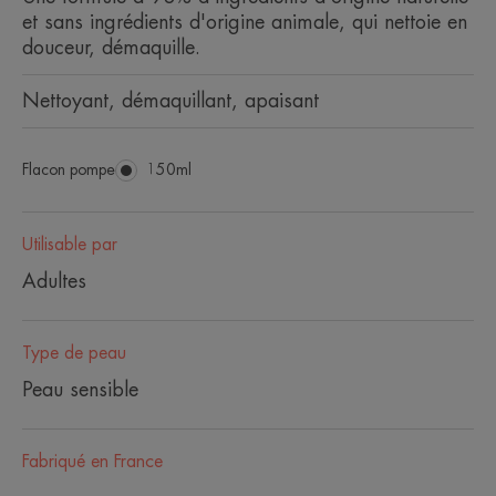
et sans ingrédients d'origine animale, qui nettoie en
douceur, démaquille.
Nettoyant, démaquillant, apaisant
Flacon pompe
Flacon
150ml
pompe
Utilisable par
Adultes
Type de peau
Peau sensible
Fabriqué en France