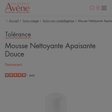
Points
de
vente
Accueil
Soins visage
Soins non comédogènes
Mousse Nettoyante Apais
Tolérance
Mousse Nettoyante Apaisante
Douce
Permanent
5
/
5
1
avis
-