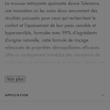
La mousse nettoyante apaisante douce Tolerance,
une innovation où les soins doux rencontrent des
résultats puissants pour ceux qui recherchent le
confort et l’apaisement de leur peau sensible et
hypersensible, formulée avec 99% d’ingrédients
d’origine naturelle, cette formule de rinçage
rehaussée de propriétés démaquillantes efficaces
offre un soulagement immédiat des sensations de
tiraillement, de sécheresse et de brûlure, offrant une
réduction allant jusqu’à 50% de la sensibilité de la
peau après 28 jours d’utilisation régulière, sans
Voir plus
parfum, sans alcool, ce nettoyant ultra-réparateur
et apaisant Caractéristiques de la TRP-Regulin pour
APPLICATION
réduire l’inconfort cutané et bloquer l’inflammation,
ainsi que de la glycérine et de l’eau thermale pour