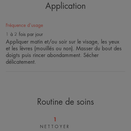
hydrater, restaurer et renforcer le microbiome de la
Application
peau.
Fréquence d’usage
Bénéfices
1 à 2 fois par jour
Appliquer matin et/ou soir sur le visage, les yeux
• NETTOIE ET DEMAQUILLE en douceur.
et les lèvres (mouillés ou non). Masser du bout des
• APAISE les sensations d'inconforts.
doigts puis rincer abondamment. Sécher
délicatement.
ENVIRONNEMENT
Fiche produit relative aux qualités et caractéristiques
environnementales
Routine de soins
Emballage comportant au moins 49% de matières recyclées
Emballage non recyclable
1
NETTOYER
Mousse