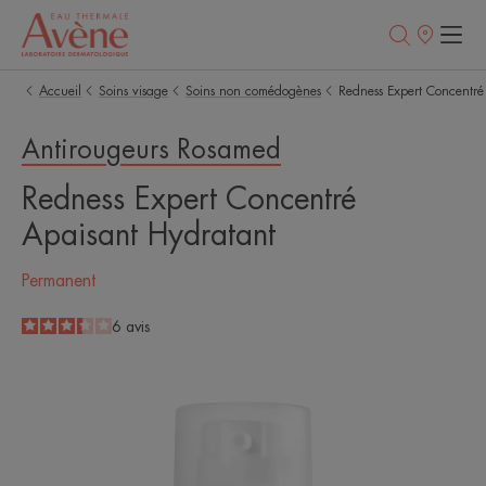
Points
de
vente
Accueil
Soins visage
Soins non comédogènes
Redness Expert Concentré
Antirougeurs Rosamed
Redness Expert Concentré
Apaisant Hydratant
Permanent
3.3
/
5
6
avis
-