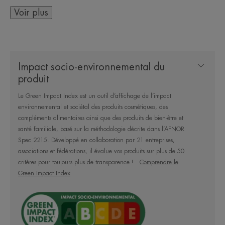
respect des peaux sensibles et réactives. Excellente
Voir plus
base de maquillage.
Impact socio-environnemental du
LE MOT DE L’EXPERT
produit
Le Green Impact Index est un outil d’affichage de l’impact
environnemental et sociétal des produits cosmétiques, des
compléments alimentaires ainsi que des produits de bien-être et
santé familiale, basé sur la méthodologie décrite dans l’AFNOR
"Produit unique, historique, c'est
Spec 2215. Développé en collaboration par 21 entreprises,
spectaculaire !"
associations et fédérations, il évalue vos produits sur plus de 50
Pr Saurat
critères pour toujours plus de transparence !
Comprendre le
Green Impact Index
Bénéfices