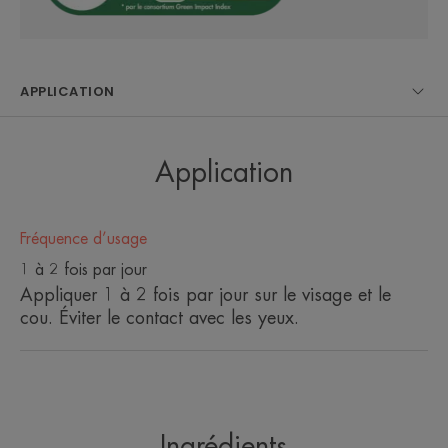
• RÉDUIT LES ROUGEURS INSTALLÉES et action
anti-récidive.
• APAISE IMMÉDIATEMENT.
APPLICATION
• HYDRATE 24H*.
Application
ENVIRONNEMENT
Fréquence d’usage
Fiche produit relative aux qualités et caractéristiques
environnementales
1 à 2 fois par jour
Emballage ne contenant pas de matière recyclée
Appliquer 1 à 2 fois par jour sur le visage et le
Emballage entièrement recyclable
cou. Éviter le contact avec les yeux.
*Cinétique IH, 30 sujets.
Ingrédients