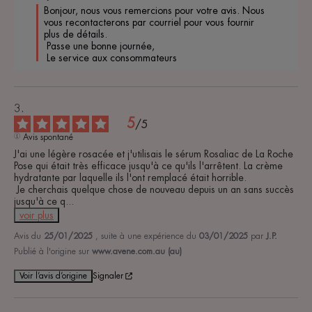
Bonjour, nous vous remercions pour votre avis. Nous 
vous recontacterons par courriel pour vous fournir 
plus de détails.

 Passe une bonne journée,

 Le service aux consommateurs
5
/
5
Avis spontané
J'ai une légère rosacée et j'utilisais le sérum Rosaliac de La Roche 
Pose qui était très efficace jusqu'à ce qu'ils l'arrêtent. La crème 
hydratante par laquelle ils l'ont remplacé était horrible.

 Je cherchais quelque chose de nouveau depuis un an sans succès 
jusqu'à ce q
...
voir plus
Avis du
25/01/2025
, suite à une expérience du
03/01/2025
par
J.P.
Publié à l'origine sur
www.avene.com.au (au)
Voir l’avis d’origine
Signaler