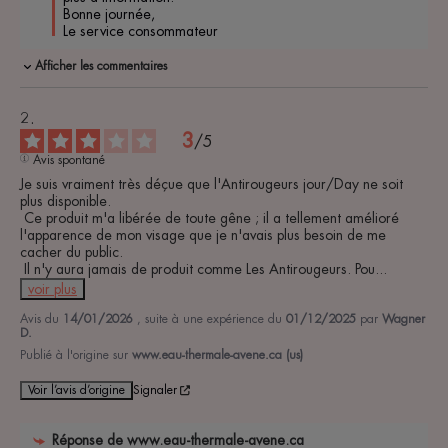
Bonne journée, 

Le service consommateur 
Afficher les commentaires
3
/
5
Avis spontané
Je suis vraiment très déçue que l'Antirougeurs jour/Day ne soit 
plus disponible.

 Ce produit m'a libérée de toute gêne ; il a tellement amélioré 
l'apparence de mon visage que je n'avais plus besoin de me 
cacher du public.

 Il n'y aura jamais de produit comme Les Antirougeurs. Pou
...
voir plus
Avis du
14/01/2026
, suite à une expérience du
01/12/2025
par
Wagner
D.
Publié à l'origine sur
www.eau-thermale-avene.ca (us)
Voir l’avis d’origine
Signaler
Réponse de
www.eau-thermale-avene.ca