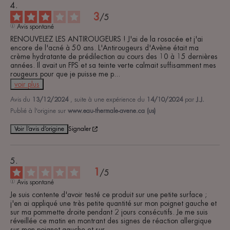
3
/
5
Avis spontané
RENOUVELEZ LES ANTIROUGEURS ! J'ai de la rosacée et j'ai 
encore de l'acné à 50 ans. L'Antirougeurs d'Avène était ma 
crème hydratante de prédilection au cours des 10 à 15 dernières 
années. Il avait un FPS et sa teinte verte calmait suffisamment mes 
rougeurs pour que je puisse me p
...
voir plus
Avis du
13/12/2024
, suite à une expérience du
14/10/2024
par
J.J.
Publié à l'origine sur
www.eau-thermale-avene.ca (us)
Voir l’avis d’origine
Signaler
1
/
5
Avis spontané
Je suis contente d'avoir testé ce produit sur une petite surface ; 
j'en ai appliqué une très petite quantité sur mon poignet gauche et 
sur ma pommette droite pendant 2 jours consécutifs. Je me suis 
réveillée ce matin en montrant des signes de réaction allergique 
sur mon poignet gauche et sur
...