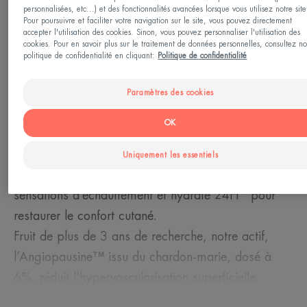
personnalisées, etc...) et des fonctionnalités avancées lorsque vous utilisez notre site
Besoin
Pour poursuivre et faciliter votre navigation sur le site, vous pouvez directement
accepter l'utilisation des cookies. Sinon, vous pouvez personnaliser l'utilisation des
Anti-rougeurs dues à al sécheresse
cookies. Pour en savoir plus sur le traitement de données personnelles, consultez no
politique de confidentialité en cliquant:
Politique de confidentialité
Fabriqué en France
Paramètres des cookies
Co-développé avec des dermatologues, le soin
OK
REDNESS EXPERT réduit les rougeurs installées et
son action anti-récidive aide à limiter leur
Uniquement les essentiels
réapparition. Il apaise immédiatement les
sensations d’échauffement et hydrate 24H* pour
restaurer le confort cutané.
Fruit de plus de 3 ans de recherche, notre actif,
l’Angiopausine™ issu du chardon-marie, dosé à
6%, réduit l’hypervascularisation superficielle.
Crème légère et non grasse. Non parfumé pour le