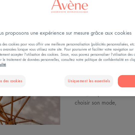
Pourquoi s’
s proposons une expérience sur mesure grâce aux cookies
peut être d
s des cookies pour vous offrir une meilleure personnalisation (publicités personnalisées, etc.
és avancées lorsque vous utilisez notre site. Pour poursuivre et faciliter votre navigation sur 
ement accepter l'utilisation des cookies. Sinon, vous pouvez personnaliser l'utilisation des
Quand vous vous exposez 
ur le traitement de données personnelles, consultez notre politique de confidentialité en cl
alité
en ville, une heure ou tou
un risque. Les néfastes s
s des cookies
Uniquement les essentiels
au soleil, vieillissement 
soleil,
ou pire
cancer de 
choisir son mode,