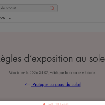
NOSTIC
ègles d’exposition au sole
Mise à jour le
2026-04-07
, validé par
la direction médicale
.
Protéger sa peau du soleil