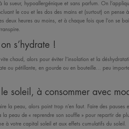
t à la sueur, hypoallergénique et sans parfum. On l’appliqu
cluant le cou et les dos des mains et (surtout) on pense à
 les deux heures au moins, et à chaque fois que l’on se ba
transpire.
 on s’hydrate !
vite chaud, alors pour éviter l’insolation et la déshydrata
te ou pétillante, en gourde ou en bouteille… peu impor
 le soleil, à consommer avec mo
aire la peau, alors point trop n’en faut. Faire des pauses 
 la peau de « reprendre son souffle » pour repartir de pl
à votre capital soleil et aux effets cumulatifs du soleil.