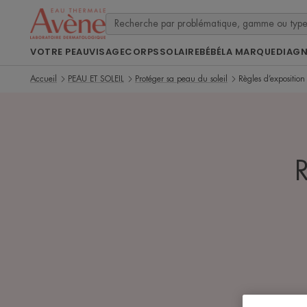
VOTRE PEAU
VISAGE
CORPS
SOLAIRE
BÉBÉ
LA MARQUE
DIAG
Accueil
PEAU ET SOLEIL
Protéger sa peau du soleil
Règles d’exposition
R