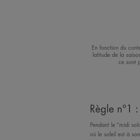
En fonction du conte
latitude de la sais
ce sont 
Règle n°1 :
Pendant le “midi sol
où le soleil est à so