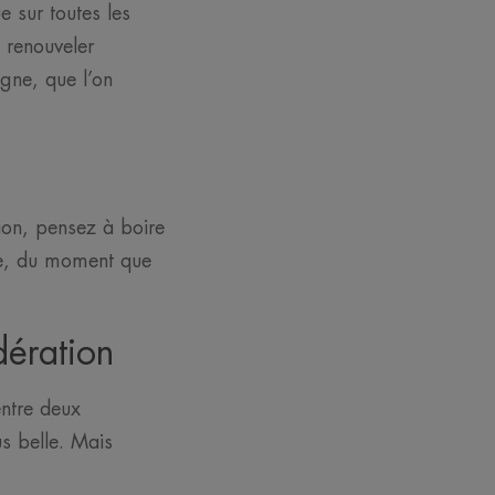
e sur toutes les
 renouveler
igne, que l’on
tion, pensez à boire
te, du moment que
dération
entre deux
us belle. Mais