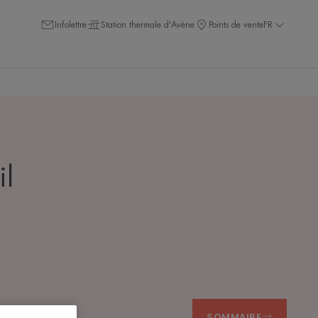
Infolettre
Station thermale d'Avène
Points de vente
FR
il
SOMMAIRE