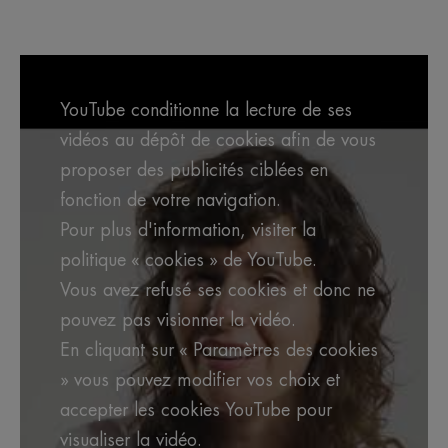
YouTube conditionne la lecture de ses
vidéos au dépôt de cookies afin de vous
proposer des publicités ciblées en
fonction de votre navigation.
Pour plus d'information, visiter la
politique « cookies » de YouTube.
Vous avez refusé ses cookies et donc ne
pouvez pas visionner la vidéo.
En cliquant sur « Paramètres des cookies
» vous pouvez modifier vos choix et
accepter les cookies YouTube pour
visualiser la vidéo.