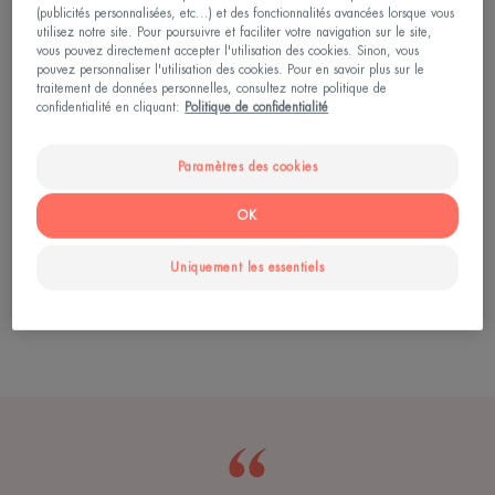
(publicités personnalisées, etc...) et des fonctionnalités avancées lorsque vous
La diffraction par les fibres et les cellules de
utilisez notre site. Pour poursuivre et faciliter votre navigation sur le site,
vous pouvez directement accepter l'utilisation des cookies. Sinon, vous
chacune des couches de la peau, considérable
pouvez personnaliser l'utilisation des cookies. Pour en savoir plus sur le
pour la couche cornée et la couche mélanique
traitement de données personnelles, consultez notre politique de
confidentialité en cliquant:
Politique de confidentialité
La transmission à travers les couches
épidermiques
Paramètres des cookies
L’absorption qui, seule, pourra induire une
réaction photochimique au niveau de différentes
OK
substances contenues dans les cellules telles que la
kératine, la mélanine, les protéines ou encore les
Uniquement les essentiels
pigments caroténoïdes…