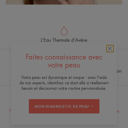
L'Eau Thermale d'Avène
Faites connaissance avec
votre peau
La Station Thermale
À la pointe de l'innovation
d’Avène
Votre peau est dynamique et unique : avec l'aide
de nos experts, identifiez ce dont elle a réellement
besoin et découvrez votre routine personnalisée.
Recevez notre infolettre
MON DIAGNOSTIC DE PEAU
Toujours là pour votre peau ! Tous nos conseils pour en prendre
soin au quotidien.