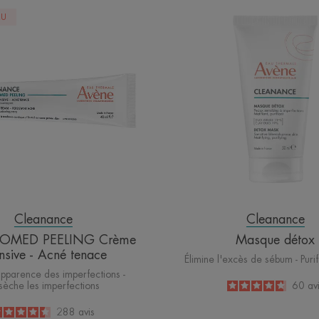
COMEDOMED
Masqu
AU
PEELING
détox
Crème
intensive
-
Acné
tenace
Cleanance
Cleanance
MED PEELING Crème
Masque détox
ensive - Acné tenace
Élimine l'excès de sébum - Purif
'apparence des imperfections -
sèche les imperfections
4.7
/
5
60
av
-
4.5
/
5
288
avis