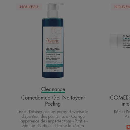
Comedomed
NOUVEAU
NOUVE
Gel
Nettoyant
Peeling
Cleanance
Comedomed Gel Nettoyant
COMEDO
Peeling
int
Lisse - Désincruste les pores - Favorise la
Réduit l
disparition des points noirs - Corrige
As
l'apparence des imperfections - Purifie -
Matifie - Nettoie - Élimine le sébum