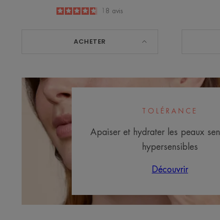
4.7
/
5
18
avis
-
ACHETER
TOLÉRANCE
Apaiser et hydrater les peaux sen
hypersensibles
Découvrir