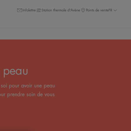
Infolettre
Station thermale d'Avène
Points de vente
FR
e peau
e soi pour avoir une peau
ur prendre soin de vous