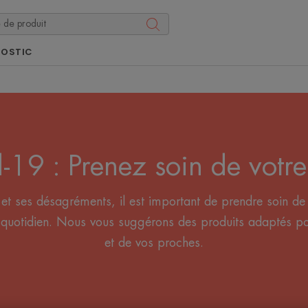
NOSTIC
-19 : Prenez soin de votr
e et ses désagréments, il est important de prendre soin d
 quotidien. Nous vous suggérons des produits adaptés po
et de vos proches.