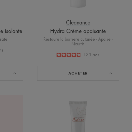
Cleanance
e isolante
Hydra Crème apaisante
drate
Restaure la barrière cutanée - Apaise -
Nourrit
is
4.8
/
5
133
avis
-
ACHETER
Cicalfate+
Gel
cicatrice
remodelant