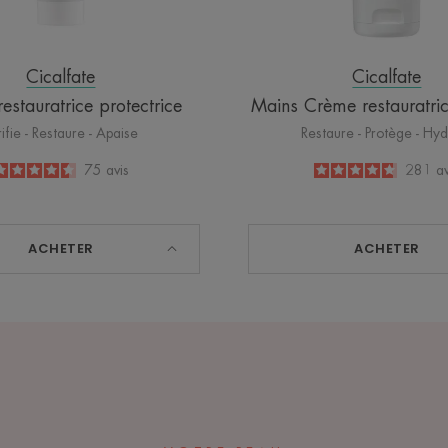
Cicalfate
Cicalfate
estauratrice protectrice
Mains Crème restauratric
rifie - Restaure - Apaise
Restaure - Protège - Hy
4.5
/
5
75
avis
4.8
/
5
281
av
-
-
ACHETER
ACHETER