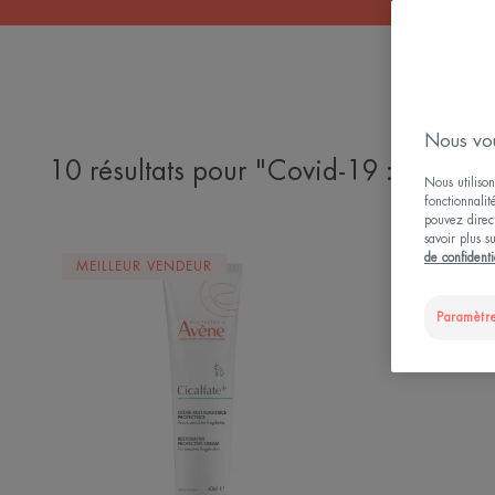
Nous vou
10 résultats pour "Covid-19 : Prenez 
Nous utilison
fonctionnalit
pouvez direct
savoir plus s
Crème
de confidenti
MEILLEUR VENDEUR
MEILLE
Restauratrice
Protectrice
Paramètre