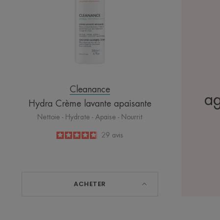
Cleanance
ag
Hydra Crème lavante apaisante
Nettoie - Hydrate - Apaise - Nourrit
4.8
/
5
29
avis
-
ACHETER