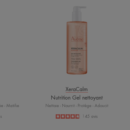
e
Nutrition
Gel
nettoyant
XeraCalm
Nutrition Gel nettoyant
ie - Matifie
Nettoie - Nourrit - Protège - Adoucit
is
4.8
/
5
145
avis
-