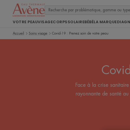
VOTRE PEAU
VISAGE
CORPS
SOLAIRE
BÉBÉ
LA MARQUE
DIAG
Accueil
Soins visage
Covid-19 : Prenez soin de votre peau
Covid
Face à la crise sanitair
rayonnante de santé au