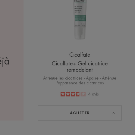
Cicalfate
éjà
Cicalfate+ Gel cicatrice
remodelant
Atténue les cicatrices - Apaise - Atténue
l'apparence des cicatrices
3.8
/
5
4
avis
-
ACHETER