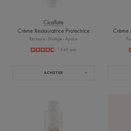
Cicalfate
Crème Restauratrice Protectrice
Crème r
Restaure - Protège - Apaise
Pu
4.6
/
5
1 540
avis
-
ACHETER
Hydra
Crème
lavante
apaisante