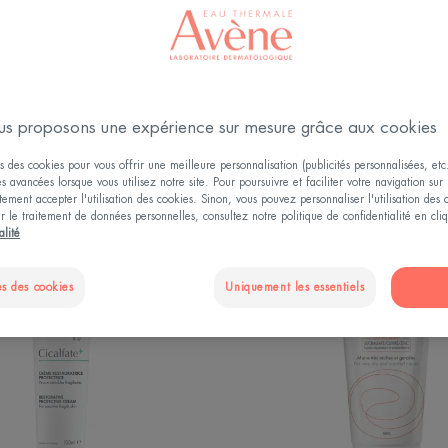
Types de peau
s proposons une expérience sur mesure grâce aux cookies
soin de votre peau"
s des cookies pour vous offrir une meilleure personnalisation (publicités personnalisées, etc.
és avancées lorsque vous utilisez notre site. Pour poursuivre et faciliter votre navigation sur 
ement accepter l'utilisation des cookies. Sinon, vous pouvez personnaliser l'utilisation des
ur le traitement de données personnelles, consultez notre politique de confidentialité en cl
Crème
Mains
alité
UR VENDEUR
restauratrice
Crème
protectrice
restaura
s des cookies
Uniquement les essentiels
isolante