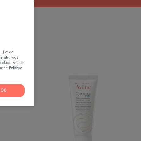
..) et des
le site, vous
 cookies. Pour en
iquant:
Politique
Hydra
Crème
trice
apaisante
OK