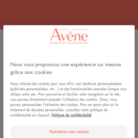
FILTRER LES PRODUITS
5 résultats pour "Soins peau à boutons"
Nous vous proposons une expérience sur mesure
grâce aux cookies
Comedomed
Comedomed
NOUVEAU
NOUVEAU
Sérum
Gel
Nous utilisons des cookies pour vous offrir une meilleure personnalisation
intensif
Nettoyant
(publicités personnalisées, etc...) et des fonctionnalités avancées lorsque vous
utilisez notre site. Pour poursuivre et faciliter votre navigation sur le site,
Peeling
vous pouvez directement accepter l'utilisation des cookies. Sinon, vous
pouvez personnaliser l'utilisation des cookies. Pour en savoir plus sur le
traitement de données personnelles, consultez notre politique de
confidentialité en cliquant:
Politique de confidentialité
Paramètres des cookies