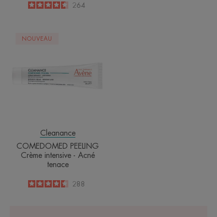
-
4.6
/
5
264
-
COMEDOMED
NOUVEAU
PEELING
Crème
intensive
-
Acné
tenace
Cleanance
COMEDOMED PEELING
Crème intensive - Acné
tenace
4.5
/
5
288
-