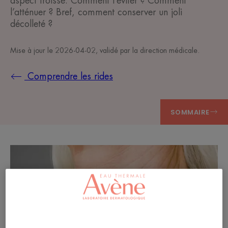
aspect froissé. Comment l’éviter ? Comment
l’atténuer ? Bref, comment conserver un joli
décolleté ?
Mise à jour le
2026-04-02
, validé par
la direction médicale
.
Comprendre les rides
SOMMAIRE