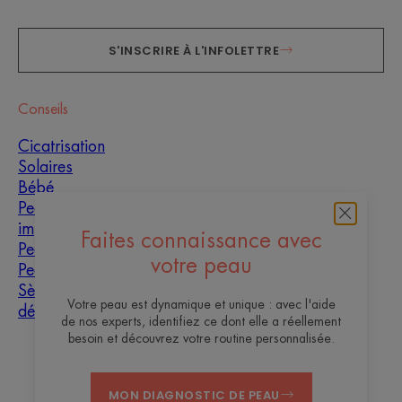
S'INSCRIRE À L'INFOLETTRE
Conseils
Cicatrisation
Solaires
Bébé
Peaux grasses à
imperfections
Faites connaissance avec
Peau mixte
votre peau
Peau sèche
Sècheresse et
Votre peau est dynamique et unique : avec l'aide
déshydratation
de nos experts, identifiez ce dont elle a réellement
besoin et découvrez votre routine personnalisée.
À propos
MON DIAGNOSTIC DE PEAU
Contact
Questions fréquentes