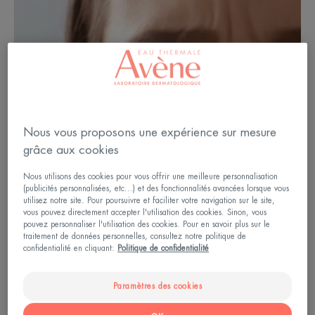
Nous vous proposons une expérience sur mesure
grâce aux cookies
Nous utilisons des cookies pour vous offrir une meilleure personnalisation
(publicités personnalisées, etc...) et des fonctionnalités avancées lorsque vous
utilisez notre site. Pour poursuivre et faciliter votre navigation sur le site,
Comment apparaissent les rides
vous pouvez directement accepter l'utilisation des cookies. Sinon, vous
pouvez personnaliser l'utilisation des cookies. Pour en savoir plus sur le
profondes ?
traitement de données personnelles, consultez notre politique de
confidentialité en cliquant:
Politique de confidentialité
Entre les sourcils (les fameuses rides du lion), sur le
coin externe des yeux (les pattes d'oie) et des ailes
Paramètres des cookies
du nez jusqu’à la commissure des lèvres, ces rides