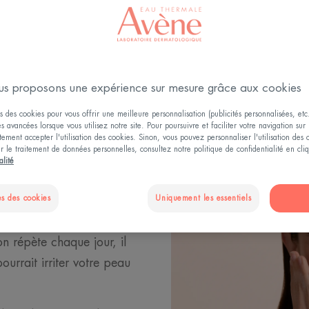
Peau sensible
s proposons une expérience sur mesure grâce aux cookies
s des cookies pour vous offrir une meilleure personnalisation (publicités personnalisées, etc.
és avancées lorsque vous utilisez notre site. Pour poursuivre et faciliter votre navigation sur 
r une peau
ement accepter l'utilisation des cookies. Sinon, vous pouvez personnaliser l'utilisation des
ur le traitement de données personnelles, consultez notre politique de confidentialité en cl
alité
s des cookies
Uniquement les essentiels
ort lorsque l’on a une
es de nettoyage du
n répète chaque jour, il
ourrait irriter votre peau