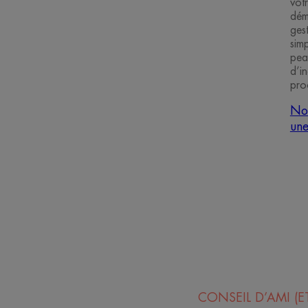
votr
dém
gest
sim
pea
d’i
proc
Nos
une
CONSEIL D’AMI (ET