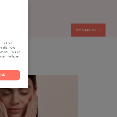
SOMMAIRE
..) et des
le site, vous
 cookies. Pour en
iquant:
Politique
OK