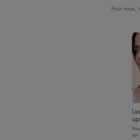
Pour vous, 
No
con
po
apa
un
pe
sen
Les
bo
ges
apa
Le
au
ap
quo
Vou
qui 