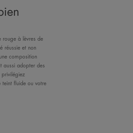
bien
e rouge à lèvres de
té réussie et non
c une composition
ut aussi adopter des
 privilégiez
teint fluide ou votre