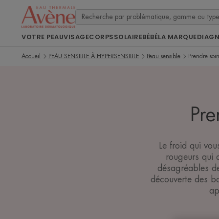
VOTRE PEAU
VISAGE
CORPS
SOLAIRE
BÉBÉ
LA MARQUE
DIAG
Accueil
PEAU SENSIBLE À HYPERSENSIBLE
Peau sensible
Prendre soi
Pre
Le froid qui vou
rougeurs qui 
désagréables der
découverte des bo
ap