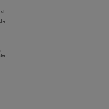
 et
ndre
s
stés