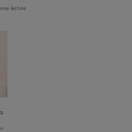
nne lecture.
sa
rs