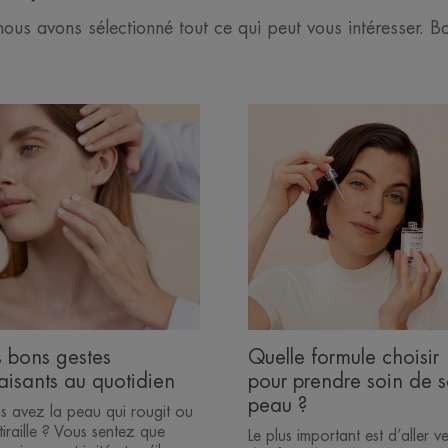
nous avons sélectionné tout ce qui peut vous intéresser. Bo
s
Choisir
seils
le
ur
bon
iser
produit
e
Quelle
au
formule
sible
choisir
pour
ns
prendre
tes
soin
isants
de
s bons gestes
Quelle formule choisir
sa
aisants au quotidien
pour prendre soin de 
tidien
peau
peau ?
s avez la peau qui rougit ou
?
tiraille ? Vous sentez que
Le plus important est d’aller ve