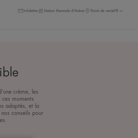
Infolettre
Station thermale d'Avène
Points de vente
FR
ible
 d’une crème, les
ez ces moments
ns adaptés, et la
 nos conseils pour
es.