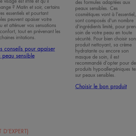
e visage est irrité et qu’il
des formules adaptées aux
ange ? Matin et soir, certains
peaux sensibles. Ces
es essentiels et pourtant
cosmétiques vont à l’essentiel,
ples peuvent apaiser votre
sont composés d'un nombre
u et atténuer vos sensations
d'ingrédients limité, pour pre
nconfort, tout en prévenant les
soin de votre peau en toute
haines irritations.
sécurité. Pour bien choisir son
produit nettoyant, sa crème
 conseils pour apaiser
hydratante ou encore son
 peau sensible
masque de soin, il est
recommandé d’opter pour de
produits hypoallergéniques te
sur peaux sensibles.
Choisir le bon produit
 D’EXPERT)