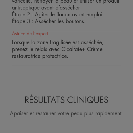
varicelle, nettoyer la peau et utiliser un produit
antiseptique avant d’assécher.
* Favorise la réparation de l'épiderme.
Étape 2 : Agiter le flacon avant emploi.
*Ne se substitue pas à un antiseptique.
Étape 3 : Assécher les boutons.
**Favorise la réparation épidermique.
**Favorise la réparation de l'épiderme.
Astuce de l'expert
Lorsque la zone fragilisée est asséchée,
prenez le relais avec Cicalfate+ Crème
restauratrice protectrice.
RÉSULTATS CLINIQUES
Apaiser et restaurer votre peau plus rapidement.