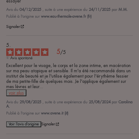
essayer
Avis du
04/12/2025
, suite à une expérience du
24/11/2025
par
M.M.
Publié à l'origine sur
www.eau-thermale-avene.fr (fr)
Signaler
5
/
5
Avis spontané
Excellent pour le visage, le corps et la zone intime, en macération 
sur ma peau atopique et sensible. Il m'a été recommandé dans un 
institut de beauté et je l'utilise également pour l'érythème fessier 
de ma petite-fille de quelques mois. Je l'applique également sur 
mes lèvres et leur
...
voir plus
Avis du
29/08/2025
, suite à une expérience du
25/08/2024
par
Carolina
A.
Publié à l'origine sur
www.avene.it (it)
Voir l’avis d’origine
Signaler