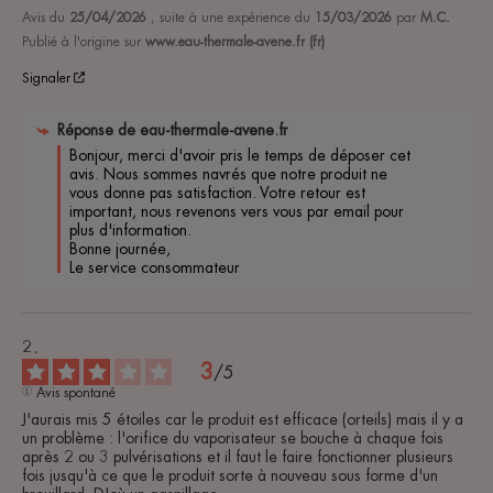
Avis du
25/04/2026
, suite à une expérience du
15/03/2026
par
M.C.
Publié à l'origine sur
www.eau-thermale-avene.fr (fr)
Signaler
Réponse de
eau-thermale-avene.fr
Bonjour, merci d'avoir pris le temps de déposer cet 
avis. Nous sommes navrés que notre produit ne 
vous donne pas satisfaction. Votre retour est 
important, nous revenons vers vous par email pour 
plus d'information. 

Bonne journée, 

Le service consommateur 
3
/
5
Avis spontané
J'aurais mis 5 étoiles car le produit est efficace (orteils) mais il y a 
un problème : l'orifice du vaporisateur se bouche à chaque fois 
après 2 ou 3 pulvérisations et il faut le faire fonctionner plusieurs 
fois jusqu'à ce que le produit sorte à nouveau sous forme d'un 