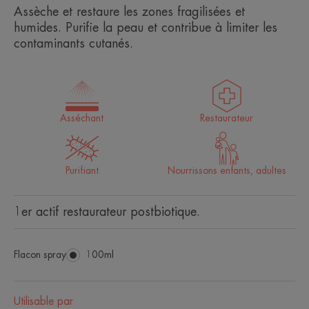
Assèche et restaure les zones fragilisées et
humides. Purifie la peau et contribue à limiter les
contaminants cutanés.
Asséchant
Restaurateur
Purifiant
Nourrissons enfants, adultes
1er actif restaurateur postbiotique.
Flacon spray
Flacon
100ml
spray
Utilisable par