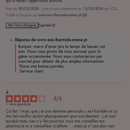
qui a rendu l'application difficile.
Avis du
20/03/2026
, suite à une expérience du
13/03/2026
par
C.S.
Publié à l'origine sur
www.eau-thermale-avene.pt (pt)
Voir l’avis d’origine
Signaler
Réponse de
www.eau-thermale-avene.pt
Bonjour, merci d'avoir pris le temps de laisser cet 
avis. Nous vous prions de nous excuser pour la 
gêne occasionnée. Nous vous contacterons par 
courriel pour obtenir de plus amples informations.

 Passe une bonne journée,

 Service client
4
/
5
Avis spontané
Ça fait 1mois que j ai une dermite periorale.c est horrible et ça 
me fait souffrir autant physiquement que moralement...j ai tout 
essayé mais rien n y fait.pourriez vous me conseiller.ma 
pharmacie m a conseillée cicalfate  ....mais je n' ose plus rien 