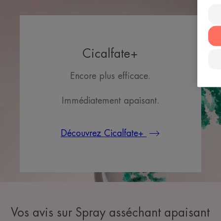
Cicalfate+
Encore plus efficace.
Immédiatement apaisant.
Découvrez Cicalfate+
Vos avis sur Spray asséchant apaisant