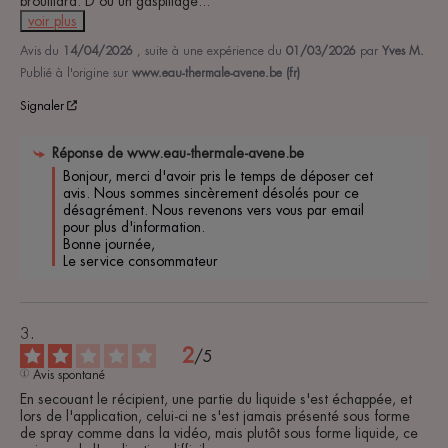
brouillard. D'où un gaspillage
...
voir plus
Avis du
14/04/2026
, suite à une expérience du
01/03/2026
par
Yves M.
Publié à l'origine sur
www.eau-thermale-avene.be (fr)
Signaler
Réponse de
www.eau-thermale-avene.be
Bonjour, merci d'avoir pris le temps de déposer cet 
avis. Nous sommes sincèrement désolés pour ce 
désagrément. Nous revenons vers vous par email 
pour plus d'information. 

Bonne journée, 

Le service consommateur 
2
/
5
Avis spontané
En secouant le récipient, une partie du liquide s'est échappée, et 
lors de l'application, celui-ci ne s'est jamais présenté sous forme 
de spray comme dans la vidéo, mais plutôt sous forme liquide, ce 