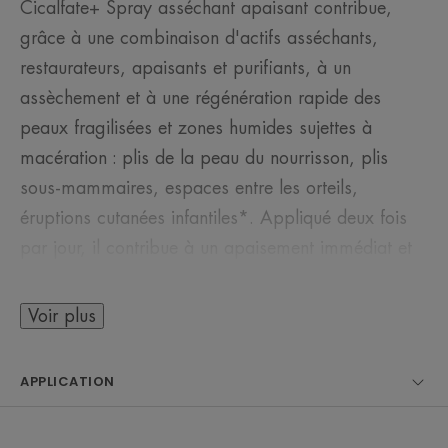
Cicalfate+ Spray asséchant apaisant contribue,
grâce à une combinaison d'actifs asséchants,
restaurateurs, apaisants et purifiants, à un
assèchement et à une régénération rapide des
peaux fragilisées et zones humides sujettes à
macération : plis de la peau du nourrisson, plis
sous-mammaires, espaces entre les orteils,
éruptions cutanées infantiles*. Appliqué deux fois
par jour, il contribue à un apaisement immédiat et
à leur réparation** dès 48 h.
Voir plus
APPLICATION
LE MOT DE L’EXPERT