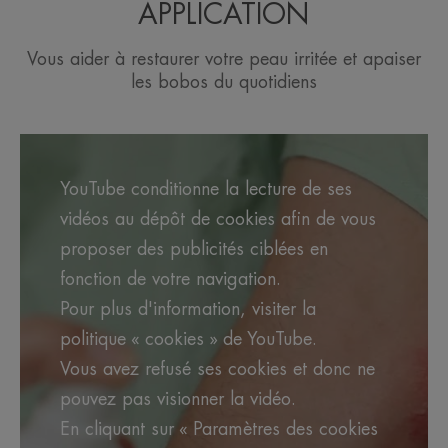
APPLICATION
Une formule complète pour
Vous aider à restaurer votre peau irritée et apaiser
assécher, restaurer et apaiser les
les bobos du quotidiens
zones sujettes à macération de
toute la famille en un spray.
YouTube conditionne la lecture de ses
vidéos au dépôt de cookies afin de vous
proposer des publicités ciblées en
Avantages
fonction de votre navigation.
Ce spray issu de l'innovation Eau Thermale Avène
Pour plus d'information, visiter la
permet d'atteindre toutes les zones cutanées
fragilisées sujettes à macération. Sa formule
politique « cookies » de YouTube.
complète, unique, au [C⁺-Restore]™, premier actif
Vous avez refusé ses cookies et donc ne
restaurateur postbiotique issu de l'Eau thermale
pouvez pas visionner la vidéo.
d'Avène, assèche, restaure et apaise en un geste.
En cliquant sur « Paramètres des cookies