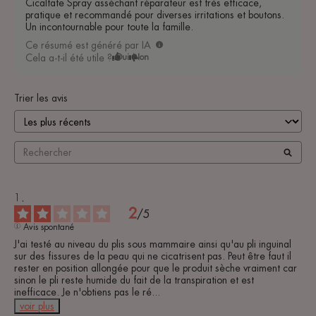
Cicalfate Spray asséchant réparateur est très efficace,
pratique et recommandé pour diverses irritations et boutons.
Un incontournable pour toute la famille.
Ce résumé est généré par IA
Cela a-t-il été utile ?
Oui
Non
Trier les avis
2
/
5
Avis spontané
J'ai testé au niveau du plis sous mammaire ainsi qu'au pli inguinal 
sur des fissures de la peau qui ne cicatrisent pas. Peut être faut il 
rester en position allongée pour que le produit sèche vraiment car 
sinon le pli reste humide du fait de la transpiration et est 
inefficace. Je n'obtiens pas le ré
...
voir plus