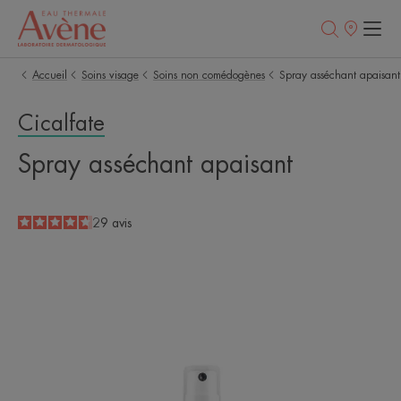
Points
de
vente
Accueil
Soins visage
Soins non comédogènes
Spray asséchant apaisant
Cicalfate
Spray asséchant apaisant
4.7
/
5
29
avis
-