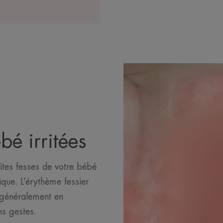
é irritées
tites fesses de votre bébé
que. L’érythème fessier
e généralement en
ns gestes.