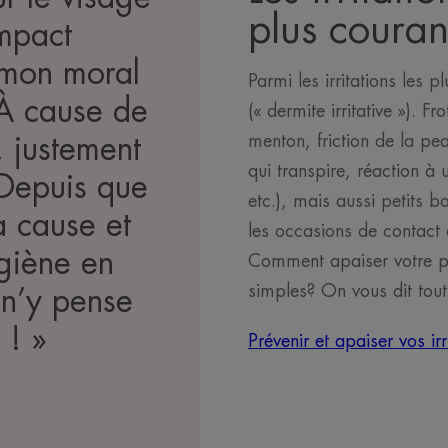
plus couran
impact
 mon moral
Parmi les irritations les p
 À cause de
(« dermite irritative »). F
menton, friction de la peau
, justement
qui transpire, réaction à 
! Depuis que
etc.), mais aussi petits
la cause et
les occasions de contact
giène en
Comment apaiser votre pe
simples? On vous dit tout
 n’y pense
 ! »
Prévenir et apaiser vos irr