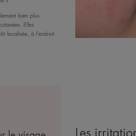
on ?
alement bien plus
cutanées. Elles
t localisée, à l’endroit
Les irritati
ur le visage