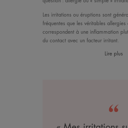
question : allergie ou « simple » irritati
Les irritations ou éruptions sont génér
fréquentes que les véritables allergies 
correspondent à une inflammation plutô
du contact avec un facteur irritant.
Lire plus
« Mes irritations s