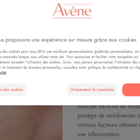
NOS REPONSES A VOS QUESTIONS
s proposons une expérience sur mesure grâce aux cookies
s des cookies pour vous offrir une meilleure personnalisation (publicités personnalisées, etc.
Irritations 
és avancées lorsque vous utilisez notre site. Pour poursuivre et faciliter votre navigation sur 
ement accepter l'utilisation des cookies. Sinon, vous pouvez personnaliser l'utilisation des
explication
ur le traitement de données personnelles, consultez notre politique de confidentialité en cl
alité
Les irritations et éruptio
s des cookies
Uniquement les essentiels
vit, s’abime et se répare
bouclier vis-à-vis du mond
protège de nombreuses agr
certains facteurs altèrent
une inflammation.