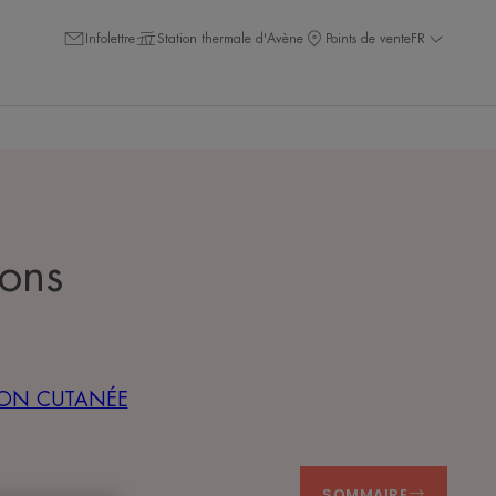
Infolettre
Station thermale d'Avène
Points de vente
FR
ions
TION CUTANÉE
SOMMAIRE