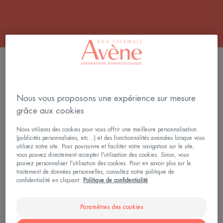
FILTRER LES PRODUITS
Nous vous proposons une expérience sur mesure
3 résultats pour "Laits solaires"
grâce aux cookies
Lait
Lait
NOUVEAU
Nous utilisons des cookies pour vous offrir une meilleure personnalisation
minéral
Visage
(publicités personnalisées, etc...) et des fonctionnalités avancées lorsque vous
solaire
&
utilisez notre site. Pour poursuivre et faciliter votre navigation sur le site,
FPS
Corps
vous pouvez directement accepter l'utilisation des cookies. Sinon, vous
pouvez personnaliser l'utilisation des cookies. Pour en savoir plus sur le
50+Très
Haute
traitement de données personnelles, consultez notre politique de
haute
Protection
confidentialité en cliquant:
Politique de confidentialité
protection
solaire
solaire
FPS
Paramètres des cookies
-
50