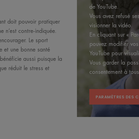
de YouTube.
Vous avez refusé se
ant doit pouvoir pratiquer
visionner la vidéo.
e n’est contre-indiquée.
En cliquant sur « Pa
encourager. Le sport
pouvez modifier vos 
e et une bonne santé
YouTube pour visuali
bénéficie aussi puisque la
Vous garder la possib
ue réduit le stress et
consentement à tou
PARAMÈTRES DES 