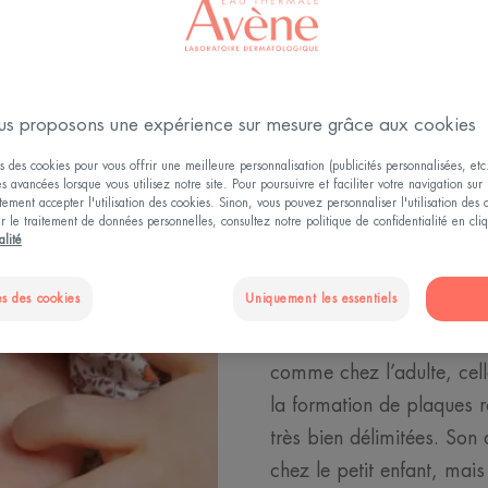
s proposons une expérience sur mesure grâce aux cookies
s des cookies pour vous offrir une meilleure personnalisation (publicités personnalisées, etc.
és avancées lorsque vous utilisez notre site. Pour poursuivre et faciliter votre navigation sur 
ement accepter l'utilisation des cookies. Sinon, vous pouvez personnaliser l'utilisation des
ur le traitement de données personnelles, consultez notre politique de confidentialité en cl
Formes et l
alité
psoriasis ch
s des cookies
Uniquement les essentiels
La forme de psoriasis la p
comme chez l’adulte, cell
la formation de plaques 
très bien délimitées. Son
chez le petit enfant, mais