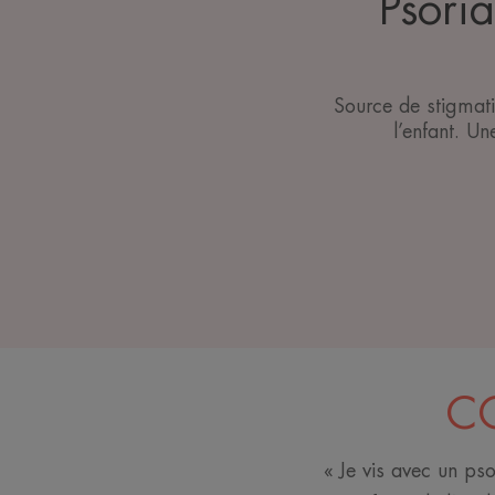
Psoria
Source de stigmatis
l’enfant. U
CO
« Je vis avec un pso