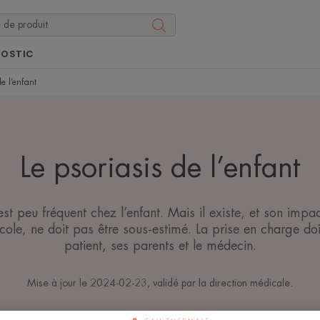
NOSTIC
de l’enfant
Le psoriasis de l’enfant
est peu fréquent chez l’enfant. Mais il existe, et son impac
’école, ne doit pas être sous-estimé. La prise en charge doi
patient, ses parents et le médecin.
Mise à jour le
2024-02-23
, validé par
la direction médicale
.
Le psoriasis