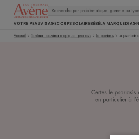
VOTRE PEAU
VISAGE
CORPS
SOLAIRE
BÉBÉ
LA MARQUE
DIAG
Accueil
Eczéma - eczéma atopique - psoriasis
Le psoriasis
Le psoriasis 
Certes le psoriasis 
en particulier à l