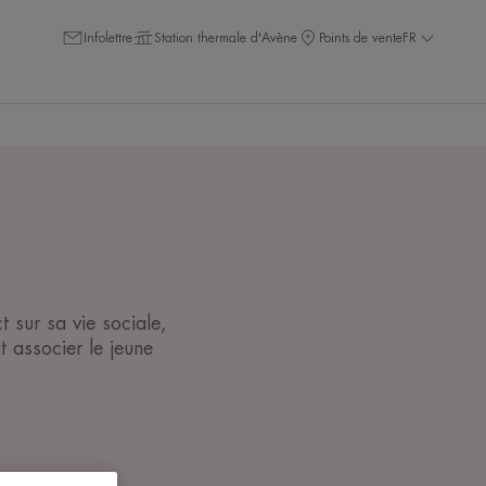
Infolettre
Station thermale d'Avène
Points de vente
FR
t sur sa vie sociale,
t associer le jeune