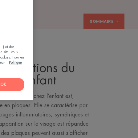
SOMMAIRE
..) et des
le site, vous
 cookies. Pour en
iquant:
Politique
ocalisations du
ez l’enfant
OK
lus fréquente chez l’enfant est,
e en plaques. Elle se caractérise par
rouges inflammatoires, symétriques et
 apparition sur le visage est répandue
 des plaques peuvent aussi s’afficher