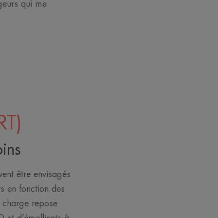
ageurs qui me
RT)
oins
vent être envisagés
ts en fonction des
en charge repose